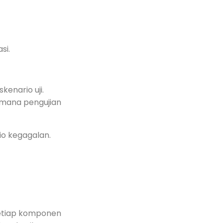
si.
kenario uji.
imana pengujian
io kegagalan.
setiap komponen