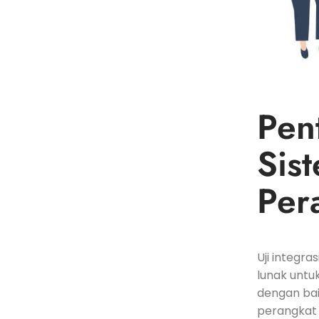
Pent
Sis
‍Pe
Uji integr
lunak untu
dengan bai
perangkat 