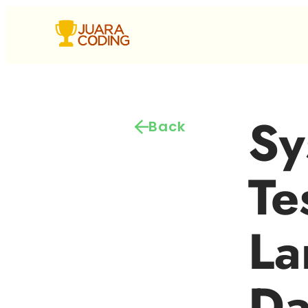
Sy
Back
Te
La
Da