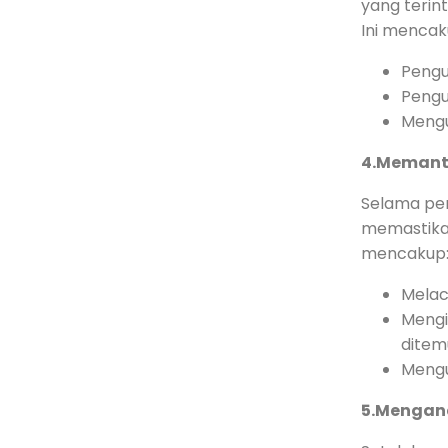
yang terin
Ini mencak
Penguj
Penguj
Mengu
4.Memanta
Selama pen
memastikan
mencakup
Melaca
Mengi
ditem
Mengu
5.Menganal