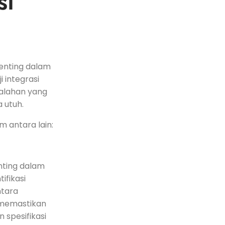
si
enting⁣ dalam
​integrasi
salahan yang
 utuh.
 antara lain:​
nting dalam
ifikasi
ntara
 memastikan
 spesifikasi