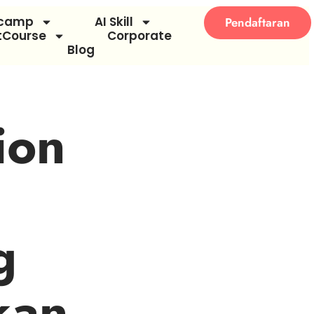
tcamp
AI Skill
Pendaftaran
tCourse
Corporate
Blog
ion
g
kan