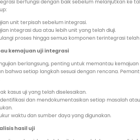
tegrasi berfungsi dengan baik sebelum melanjutkan ke ta
up:
ian unit terpisah sebelum integrasi.
ian integrasi dua atau lebih unit yang telah diuji.
langi proses hingga semua komponen terintegrasi telah d
u kemajuan uji integrasi
gujian berlangsung, penting untuk memantau kemajuan
 bahwa setiap langkah sesuai dengan rencana. Pemanta
:
k kasus uji yang telah diselesaikan.
dentifikasi dan mendokumentasikan setiap masalah ata
ukan.
kur waktu dan sumber daya yang digunakan.
isis hasil uji