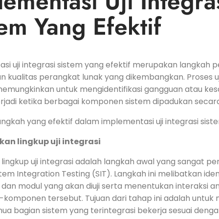
ementasi Uji ​Integra
em‍ Yang ⁤Efektif
si uji integrasi sistem yang efektif ⁣merupakan langkah p
 kualitas perangkat⁢ lunak yang dikembangkan. Proses uji 
i memungkinkan untuk⁣ mengidentifikasi gangguan atau ke
rjadi ketika berbagai komponen⁤ sistem dipadukan secara
gkah‍ yang efektif dalam implementasi uji integrasi sistem
an‍ lingkup uji integrasi
lingkup uji integrasi adalah langkah awal yang sangat pe
em Integration Testing (SIT). Langkah ini melibatkan ident
an modul yang akan diuji serta menentukan interaksi a
omponen tersebut. Tujuan dari tahap ini adalah untuk
a bagian sistem yang terintegrasi bekerja sesuai dengan