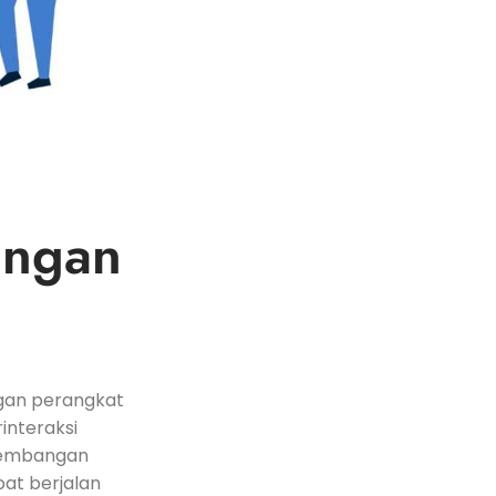
angan
gan ​perangkat
interaksi
ngembangan
at⁢ berjalan