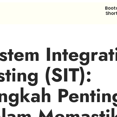
Boo
Shor
stem Integrat
sting (SIT):
ngkah Pentin
lam Memasti