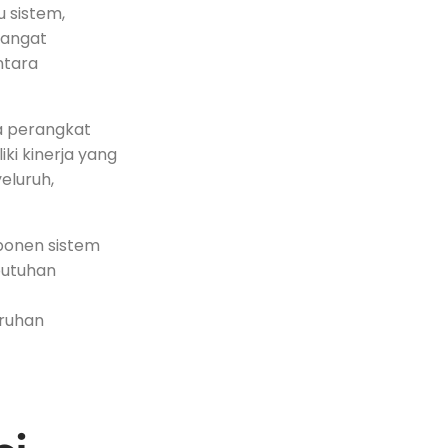
 sistem, ​
sangat‍
ntara
wa perangkat
ki kinerja ‌yang
eluruh,
ponen sistem
butuhan
uruhan