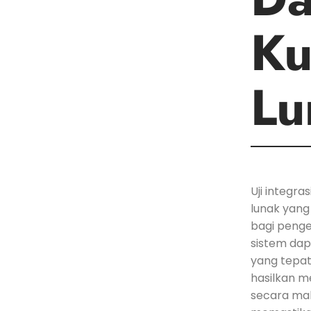
Ku
Lu
Uji integr
lunak yang 
bagi peng
sistem dapa
yang tepa
hasilkan m
secara ‍mak