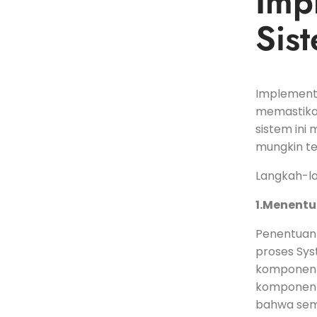
Impl
Sist
Implementa
memastikan⁣
sistem ​in
mungkin te
Langkah-lan
1.Menentuk
Penentuan 
proses Syst
komponen d
komponen-k
bahwa semu