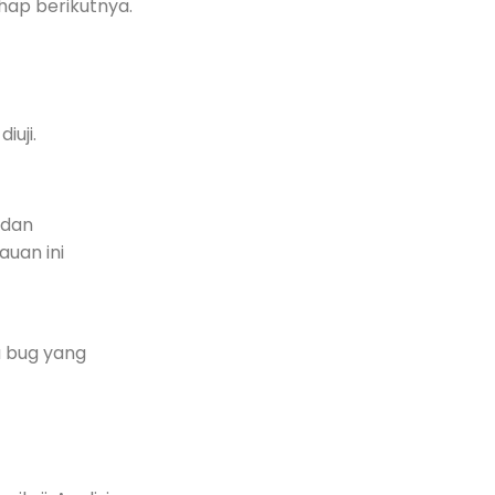
hap berikutnya.
iuji.
 dan
uan ini
u bug yang