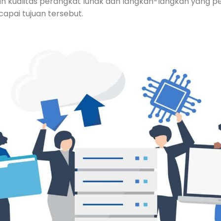
 kualitas perangkat lunak ⁢dan langkah-langkah yang pe
apai tujuan tersebut.