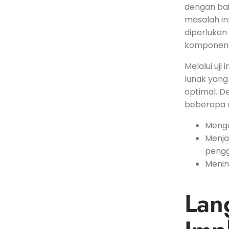
dengan ​bai
masalah inte
diperlukan 
komponen-
Melalui⁤ u
⁢lunak yang
optimal. ​
beberapa m
Mengu
Menja
peng
Menin
Lan