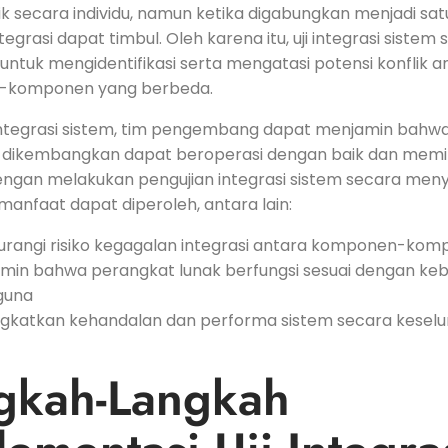
k secara‌ individu, ​namun​ ketika digabungkan menjadi⁤ satu⁢
grasi ‍dapat timbul. ​Oleh karena⁢ itu,​ uji ⁣integrasi sistem 
untuk mengidentifikasi serta ⁣mengatasi potensi konflik ⁤a
komponen yang berbeda.
ji integrasi sistem, tim pengembang dapat menjamin ‍bah
 dikembangkan dapat⁢ beroperasi‌ dengan⁢ baik ⁤dan ⁤memili
Dengan​ melakukan pengujian integrasi sistem‌ secara meny
anfaat dapat ​diperoleh, antara lain:
rangi risiko kegagalan integrasi⁤ antara komponen-kom
min bahwa perangkat lunak⁤ berfungsi sesuai dengan ke
guna
gkatkan ⁤kehandalan dan performa⁣ sistem⁢ secara kesel
gkah-Langkah