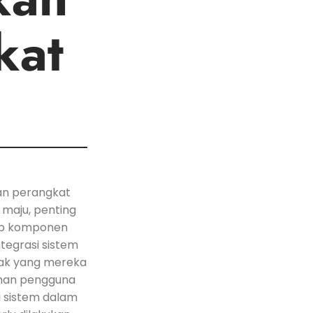
kat
gan perangkat
 maju, penting⁣
ap komponen
tegrasi sistem​
ak yang mereka⁢
uhan ⁤pengguna
 sistem ​dalam‍