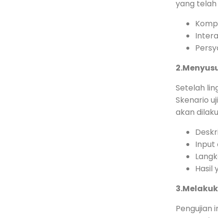
yang telah 
Kompo
Inter
Persya
2.Menyusu
Setelah lin
Skenario u
akan dilak
Deskr
Input
Langk
Hasil
3.Melakuk
Pengujian 