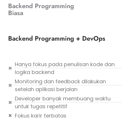
Dapat Keduanya!
Backend Programming
Biasa
Kamu dapat mengikuti satu program bootcamp
yang mengajarkan dua materi sekaligus yang
membuat kamu dicari banyak perusahaan
besar yaitu, Backend Programming dan DevOps!
Backend Programming + DevOps
Konsultasi Karir Programming Anda Dengan
Expert Kami!
Hanya fokus pada penulisan kode dan
logika backend
Monitoring dan feedback dilakukan
setelah aplikasi berjalan
Developer banyak membuang waktu
untuk tugas repetitif
Fokus karir terbatas