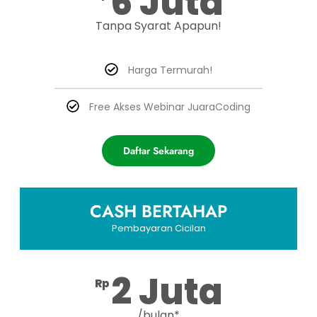
6 Juta
Tanpa Syarat Apapun!
Harga Termurah!
Free Akses Webinar JuaraCoding
Daftar Sekarang
CASH BERTAHAP
Pembayaran Cicilan
2 Juta
Rp
/bulan*