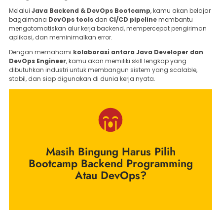
Melalui
Java Backend & DevOps Bootcamp
, kamu akan belajar
bagaimana
DevOps tools
dan
CI/CD pipeline
membantu
mengotomatiskan alur kerja backend, mempercepat pengiriman
aplikasi, dan meminimalkan error.
Dengan memahami
kolaborasi antara Java Developer dan
DevOps Engineer
, kamu akan memiliki skill lengkap yang
dibutuhkan industri untuk membangun sistem yang scalable,
stabil, dan siap digunakan di dunia kerja nyata.
Masih Bingung Harus Pilih
Bootcamp Backend Programming
Atau DevOps?
Hanya Di Juara Coding Kamu Bisa